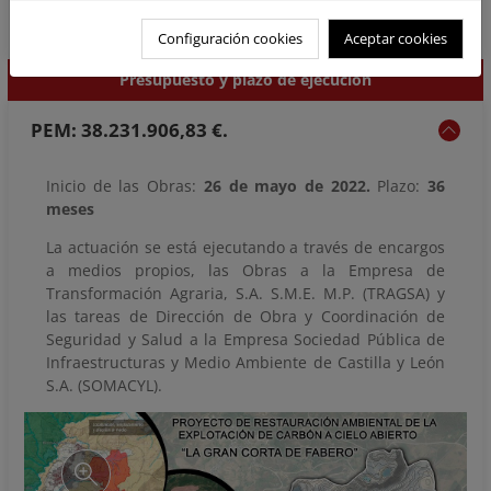
Configuración cookies
Aceptar cookies
Presupuesto y plazo de ejecución
PEM: 38.231.906,83 €.
Inicio de las Obras:
26 de mayo de 2022.
Plazo:
36
meses
La actuación se está ejecutando a través de encargos
a medios propios, las Obras a la Empresa de
Transformación Agraria, S.A. S.M.E. M.P. (TRAGSA) y
las tareas de Dirección de Obra y Coordinación de
Seguridad y Salud a la Empresa Sociedad Pública de
Infraestructuras y Medio Ambiente de Castilla y León
S.A. (SOMACYL).