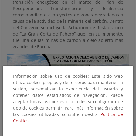
transición energética en el marco del Plan de
Recuperación, Transformación y Resiliencia
correspondiente a proyectos de zonas degradadas a
causa de la actividad de la minería del carbón. Dentro
del Convenio se incluye la Actuación de Restauración
de “La Gran Corta de Fabero” que, en su momento,
fue una de las minas de carbón a cielo abierto más
grandes de Europa.
Información sobre uso de cookies: Este sitio web
utiliza cookies propias y de terceros para mantener la
sesión, personalizar la experiencia del usuario y
obtener datos estadísticos de navegación. Puede
aceptar todas las cookies o si lo desea configurar qué
tipo de cookies permitir. Para más información sobre
las cookies utilizadas consulte nuestra
Política de
Cookies