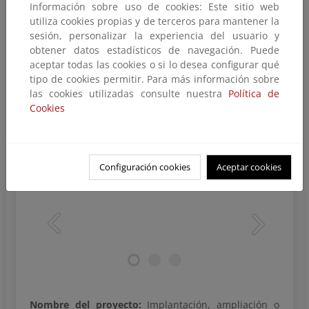
Autónomas, durante la vigencia del Plan de
Información sobre uso de cookies: Este sitio web
Recuperación, Transformación y Resiliencia se
utiliza cookies propias y de terceros para mantener la
pretenden ejecutar en toda España más de 1.000
sesión, personalizar la experiencia del usuario y
proyectos para implementar o mejorar la recogida
obtener datos estadísticos de navegación. Puede
separada de biorresiduos así como otros 200
aceptar todas las cookies o si lo desea configurar qué
proyectos destinados a la recogida separada de otro
tipo de cookies permitir. Para más información sobre
tipo de residuos (aceites usados, textiles o envases).
las cookies utilizadas consulte nuestra
Política de
Cookies
Mejora de la recogida separada de
biorresiduos en La Rioja
Configuración cookies
Aceptar cookies
Nombre del proyecto:
Implantación, ampliación o