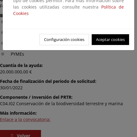
tipo de cookies permitir. Para más información sobre
Fundación Biodiversidad
las cookies utilizadas consulte nuestra
Política de
Cookies
Beneficiario:
Asociaciones, federaciones y ONGs
Empresa
Configuración cookies
Aceptar cookies
Personas físicas
PYMEs
Cuantía de la ayuda:
20.000.000,00 €
Fecha de finalización del periodo de solicitud:
30/01/2022
Componente / Inversión del PRTR:
C04.I02 Conservación de la biodiversidad terrestre y marina
Más información:
Enlace a la convocatoria:
Volver