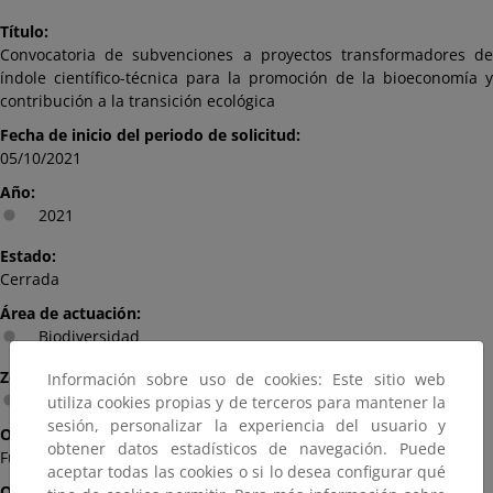
Título:
Convocatoria de subvenciones a proyectos transformadores de
índole científico-técnica para la promoción de la bioeconomía y
contribución a la transición ecológica
Fecha de inicio del periodo de solicitud:
05/10/2021
Año:
2021
Estado:
Cerrada
Área de actuación:
Biodiversidad
Zona de aplicación:
Información sobre uso de cookies: Este sitio web
Ámbito nacional
utiliza cookies propias y de terceros para mantener la
sesión, personalizar la experiencia del usuario y
Organismo que financia:
obtener datos estadísticos de navegación. Puede
Fundación Biodiversidad
aceptar todas las cookies o si lo desea configurar qué
Organismo que convoca: