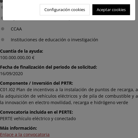
Beneficiario:
Asociaciones, federaciones y ONGs
Configuración cookies
Aceptar cookies
Ayuntamientos o entidades públicas asimilables
CCAA
Instituciones de educación o investigación
Cuantía de la ayuda:
100.000.000,00 €
Fecha de finalización del periodo de solicitud:
16/09/2020
Componente / Inversión del PRTR:
C01.I02 Plan de incentivos a la instalación de puntos de recarga, a
la adquisición de vehículos eléctricos y de pila de combustible y a
la innovación en electro movilidad, recarga e hidrógeno verde
Convocatoria incluida en el PERTE:
PERTE vehículo eléctrico y conectado
Más información:
Enlace a la convocatoria