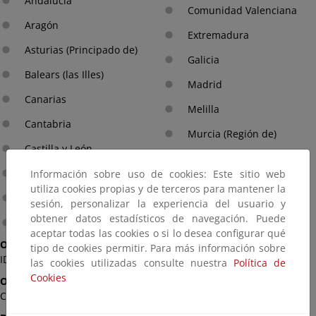
Andalucía
Comunidad Valenciana
Aragón
Extremadura
Asturias (Principado de)
Galicia
Balears (las Illes)
Madrid
Canarias
Melilla
Cantabria
Murcia (Región de)
Castilla y León
Navarra (Com. Foral de)
Castilla-La Mancha
Información sobre uso de cookies: Este sitio web
Pais Vasco
utiliza cookies propias y de terceros para mantener la
Cataluña
sesión, personalizar la experiencia del usuario y
Rioja (La)
obtener datos estadísticos de navegación. Puede
Ceuta
aceptar todas las cookies o si lo desea configurar qué
Organismo que financia:
tipo de cookies permitir. Para más información sobre
IDAE
las cookies utilizadas consulte nuestra
Política de
Cookies
Organismo que convoca:
Comunidades Autónomas